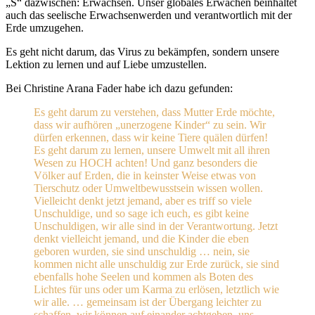
„S“ dazwischen: Erwachsen. Unser globales Erwachen beinhaltet
auch das seelische Erwachsenwerden und verantwortlich mit der
Erde umzugehen.
Es geht nicht darum, das Virus zu bekämpfen, sondern unsere
Lektion zu lernen und auf Liebe umzustellen.
Bei Christine Arana Fader habe ich dazu gefunden:
Es geht darum zu verstehen, dass Mutter Erde möchte,
dass wir aufhören „unerzogene Kinder“ zu sein. Wir
dürfen erkennen, dass wir keine Tiere quälen dürfen!
Es geht darum zu lernen, unsere Umwelt mit all ihren
Wesen zu HOCH achten! Und ganz besonders die
Völker auf Erden, die in keinster Weise etwas von
Tierschutz oder Umweltbewusstsein wissen wollen.
Vielleicht denkt jetzt jemand, aber es triff so viele
Unschuldige, und so sage ich euch, es gibt keine
Unschuldigen, wir alle sind in der Verantwortung. Jetzt
denkt vielleicht jemand, und die Kinder die eben
geboren wurden, sie sind unschuldig … nein, sie
kommen nicht alle unschuldig zur Erde zurück, sie sind
ebenfalls hohe Seelen und kommen als Boten des
Lichtes für uns oder um Karma zu erlösen, letztlich wie
wir alle. … gemeinsam ist der Übergang leichter zu
schaffen, wir können auf einander achtgeben, uns