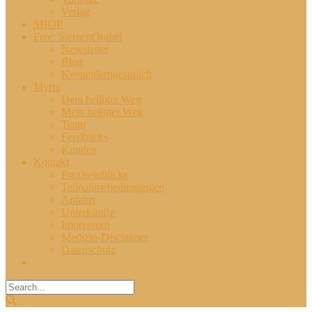
Verlag
SHOP
Free: SternenOrakel
Newsletter
Blog
Kennenlerngespräch
Myria
Dein heiliger Weg
Mein heiliger Weg
Team
Feedbacks
Kunden
Kontakt
Praxiseinblicke
Teilnahmebedingungen
Anfahrt
Unterkünfte
Impressum
Medizin-Disclaimer
Datenschutz