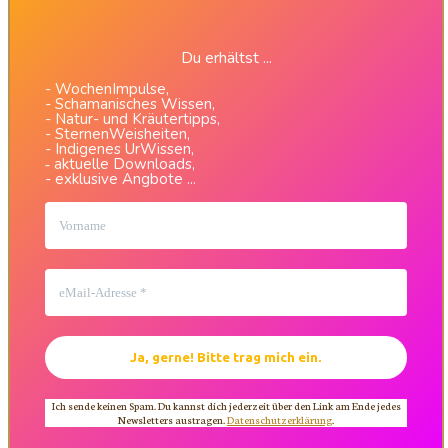
Du erhältst ...
- WochenImpulse,
- Schamanisches Wissen,
- Natur- und Kräutertipps,
- SternenWeisheiten,
- Indigenes UrWissen,
aktuelle Downloads,
-
- exklusive Angbote ...
Ich sende keinen Spam. Du kannst dich jederzeit über den Link am Ende jedes
Newsletters austragen.
Datenschutzerklärung
.