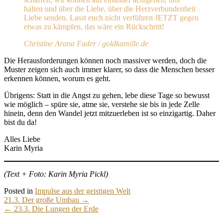
halten und über die Liebe, über die Herzverbundenheit
Liebe senden. Lasst euch nicht verführen JETZT gegen
etwas zu kämpfen, das wäre ein Rückschritt!
Christine Arana Fader / goldkamille.de
Die Herausforderungen können noch massiver werden, doch die
Muster zeigen sich auch immer klarer, so dass die Menschen besser
erkennen können, worum es geht.
Übrigens: Statt in die Angst zu gehen, lebe diese Tage so bewusst
wie möglich – spüre sie, atme sie, verstehe sie bis in jede Zelle
hinein, denn den Wandel jetzt mitzuerleben ist so einzigartig. Daher
bist du da!
Alles Liebe
Karin Myria
(Text + Foto: Karin Myria Pickl)
Posted in
Impulse aus der geistigen Welt
Post
21.3. Der große Umbau
→
navigation
←
23.3. Die Lungen der Erde