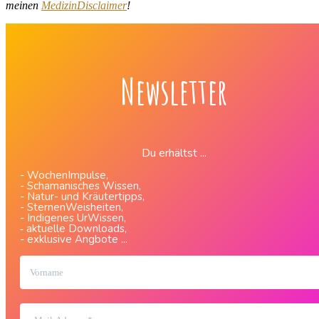
meinen
MedizinDisclaimer
!
Newsletter
Du erhältst ...
- WochenImpulse,
- Schamanisches Wissen,
- Natur- und Kräutertipps,
- SternenWeisheiten,
- Indigenes UrWissen,
aktuelle Downloads,
-
- exklusive Angbote ...