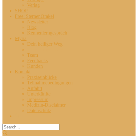
Verlag
SHOP
Free: SternenOrakel
Newsletter
Blog
Kennenlerngespräch
Myria
Dein heiliger Weg
Mein heiliger Weg
Team
Feedbacks
Kunden
Kontakt
Praxiseinblicke
Teilnahmebedingungen
Anfahrt
Unterkünfte
Impressum
Medizin-Disclaimer
Datenschutz