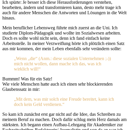
Ich spürte: Je besser ich diese Herausforderungen verstehen,
bearbeiten, ändern und transformieren kann, desto mehr trage ich
auch für andere Menschen die Antworten und Lösungen in die Welt
hinaus.
Mein beruflicher Lebensweg führte mich zuerst an die Uni. Ich
studierte Diplom-Pädagogik und wollte im Sozialwesen arbeiten.
Doch es sollte wohl nicht sein, denn ich fand einfach keine
Arbeitsstelle. In meiner Verzweiflung hörte ich plötzlich einen Satz
aus mir kommen, der mein Leben ebenfalls sehr verändern sollte:
„Wenn „die“ (Anm.: diese sozialen Unternehmen ;-))
mich nicht wollen, dann mache ich das, was ich
wirklich will!“
Bummm! Was für ein Satz!
Wie viele Menschen hatte auch ich einen sehr blockierenden
Glaubenssatz in mir:
„Mit dem, was mir solch eine Freude bereitet, kann ich
doch kein Geld verdienen.“
So kam ich zunächst erst gar nicht auf die Idee, das Schreiben zu
meinem Beruf zu machen. Doch dafür schlug mein Herz damals am
stärksten. Ich begann einen Aufbau-Lehrgang für Akademiker zur
Fachzeitschriften-Redakteurin/-Journalistin und von da an war ich