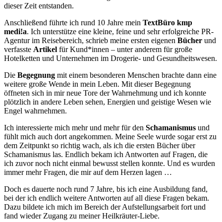
dieser Zeit entstanden.
Anschließend führte ich rund 10 Jahre mein
TextBüro kmp
medi!a
. Ich unterstütze eine kleine, feine und sehr erfolgreiche PR-
Agentur im Reisebereich, schrieb meine ersten eigenen
Bücher
und
verfasste
Artikel
für Kund*innen – unter anderem für große
Hotelketten und Unternehmen im Drogerie- und Gesundheitswesen.
Die
Begegnung
mit einem besonderen Menschen brachte dann eine
weitere große Wende in mein Leben. Mit dieser Begegnung
öffneten sich in mir neue Tore der Wahrnehmung und ich konnte
plötzlich in andere Leben sehen, Energien und geistige Wesen wie
Engel wahrnehmen.
Ich interessierte mich mehr und mehr für den
Schamanismus
und
fühlt mich auch dort angekommen. Meine Seele wurde sogar erst zu
dem Zeitpunkt so richtig wach, als ich die ersten Bücher über
Schamanismus las. Endlich bekam ich Antworten auf Fragen, die
ich zuvor noch nicht einmal bewusst stellen konnte. Und es wurden
immer mehr Fragen, die mir auf dem Herzen lagen …
Doch es dauerte noch rund 7 Jahre, bis ich eine Ausbildung fand,
bei der ich endlich weitere Antworten auf all diese Fragen bekam.
Dazu bildete ich mich im Bereich der Aufstellungsarbeit fort und
fand wieder Zugang zu meiner Heilkräuter-Liebe.