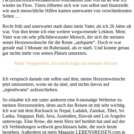
wieder im Flow. Türen öffneten sich wie von selbst und finanzielle
wie auch menschliche Hilfen kamen unerwartet von verschiedensten
Seiten …
Recht früh und unerwartet starb dann mein Vater, als ich 26 Jahre alt
war. Von ihm lernte ich eine weitere wegweisende Lektion. Mein
Vater war ein sehr pflichtbewusster Mensch, der sich die meisten
seiner Herzenswünsche für die Rente „aufsparte“. Doch er war
gerade mal 3 Monate im Ruhestand, als er starb. Und konnte genau
gar nichts mehr von seinen Plänen umsetzen.
Mein Versprechen: Ab sofort folge ich meinem Herzen
…
Ich versprach damals mir selbst und ihm, meine Herzenswünsche
jetzt umzusetzen, wenn sie da sind, und nichts davon auf
„irgendwann“ aufzuschieben.
So erlaubte ich mir unter anderem eine 6-monatige Weltreise zu
meinen Herzenszielen, denn auch das Reisen ist mir sehr wichtig.
Ich war mit dem Rucksack in Nepal, Ladakh, Zanskar, Tibet, Sri
Lanka, Singapur, Bali, Java, Australien, Hawaii und Los Angeles
unterwegs. Eine Reise, die mein Herz tief berührt hat und auf der
ich Verbindungen weltweit geschlossen habe, die noch heute
bestehen. Außerdem ist mein Magazin LEBENSREISEN.com in