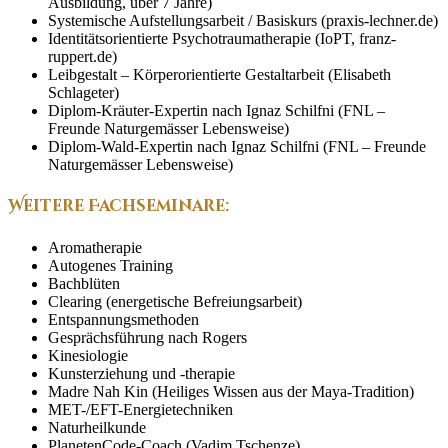
Ausbildung, über 7 Jahre)
Systemische Aufstellungsarbeit / Basiskurs (praxis-lechner.de)
Identitätsorientierte Psychotraumatherapie (IoPT, franz-
ruppert.de)
Leibgestalt – Körperorientierte Gestaltarbeit (Elisabeth
Schlageter)
Diplom-Kräuter-Expertin nach Ignaz Schilfni (FNL –
Freunde Naturgemässer Lebensweise)
Diplom-Wald-Expertin nach Ignaz Schilfni (FNL – Freunde
Naturgemässer Lebensweise)
Weitere Fachseminare:
Aromatherapie
Autogenes Training
Bachblüten
Clearing (energetische Befreiungsarbeit)
Entspannungsmethoden
Gesprächsführung nach Rogers
Kinesiologie
Kunsterziehung und -therapie
Madre Nah Kin (Heiliges Wissen aus der Maya-Tradition)
MET-/EFT-Energietechniken
Naturheilkunde
PlanetenCode-Coach (Vadim Tschenze)