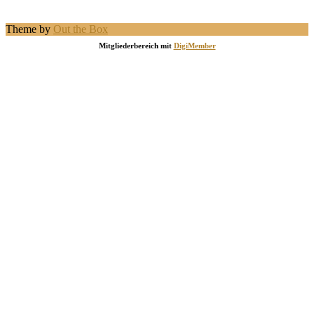
Theme by
Out the Box
Mitgliederbereich mit
DigiMember