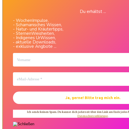
Du erhältst ...
- WochenImpulse,
- Schamanisches Wissen,
- Natur- und Kräutertipps,
- SternenWeisheiten,
- Indigenes UrWissen,
aktuelle Downloads,
-
- exklusive Angbote ...
Ich sende keinen Spam. Du kannst dich jederzeit über den Link am Ende jedes
Datenschutzerklärung
.