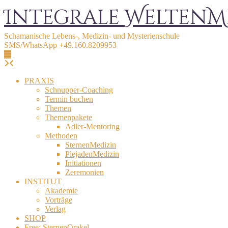
Skip
Integrale WeltenM
to
content
Schamanische Lebens-, Medizin- und Mysterienschule
SMS/WhatsApp +49.160.8209953
PRAXIS
Schnupper-Coaching
Termin buchen
Themen
Themenpakete
Adler-Mentoring
Methoden
SternenMedizin
PlejadenMedizin
Initiationen
Zeremonien
INSTITUT
Akademie
Vorträge
Verlag
SHOP
Free: SternenOrakel