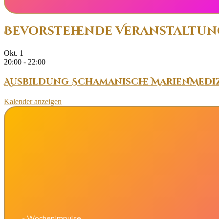
Bevorstehende Veranstaltu
Okt.
1
20:00
-
22:00
Ausbildung Schamanische MarienMedi
Kalender anzeigen
- WochenImpulse,