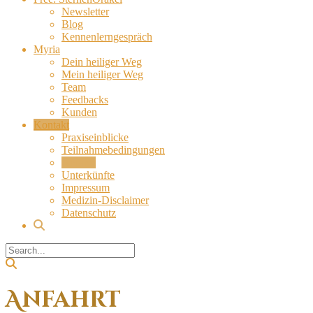
Newsletter
Blog
Kennenlerngespräch
Myria
Dein heiliger Weg
Mein heiliger Weg
Team
Feedbacks
Kunden
Kontakt
Praxiseinblicke
Teilnahmebedingungen
Anfahrt
Unterkünfte
Impressum
Medizin-Disclaimer
Datenschutz
Anfahrt