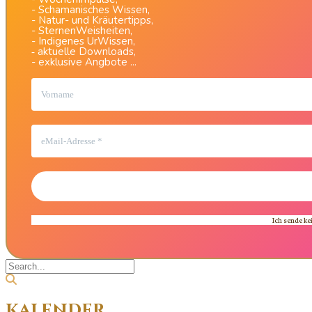
- Schamanisches Wissen,
- Natur- und Kräutertipps,
- SternenWeisheiten,
- Indigenes UrWissen,
aktuelle Downloads,
-
- exklusive Angbote ...
Ich sende ke
Kalender