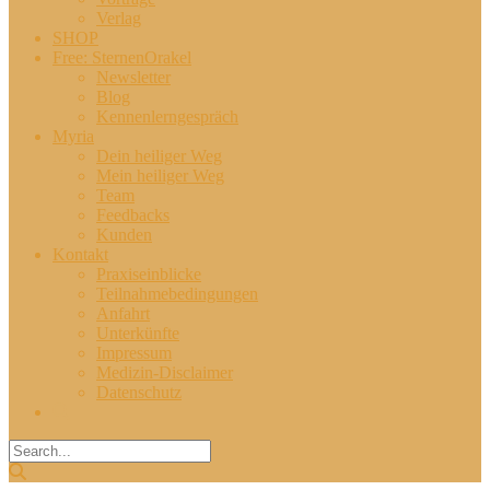
Verlag
SHOP
Free: SternenOrakel
Newsletter
Blog
Kennenlerngespräch
Myria
Dein heiliger Weg
Mein heiliger Weg
Team
Feedbacks
Kunden
Kontakt
Praxiseinblicke
Teilnahmebedingungen
Anfahrt
Unterkünfte
Impressum
Medizin-Disclaimer
Datenschutz