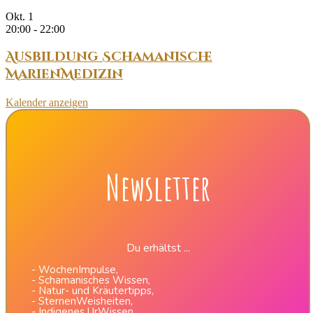
Okt.
1
20:00
-
22:00
Ausbildung Schamanische
MarienMedizin
Kalender anzeigen
Newsletter
Du erhältst ...
- WochenImpulse,
- Schamanisches Wissen,
- Natur- und Kräutertipps,
- SternenWeisheiten,
- Indigenes UrWissen,