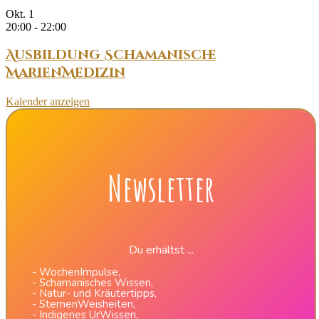
Okt.
1
20:00
-
22:00
Ausbildung Schamanische
MarienMedizin
Kalender anzeigen
Newsletter
Du erhältst ...
- WochenImpulse,
- Schamanisches Wissen,
- Natur- und Kräutertipps,
- SternenWeisheiten,
- Indigenes UrWissen,