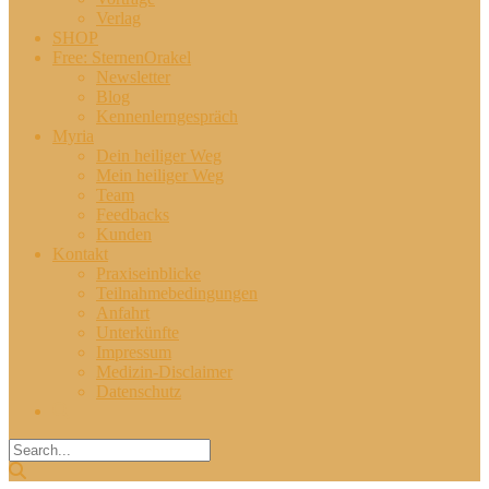
Verlag
SHOP
Free: SternenOrakel
Newsletter
Blog
Kennenlerngespräch
Myria
Dein heiliger Weg
Mein heiliger Weg
Team
Feedbacks
Kunden
Kontakt
Praxiseinblicke
Teilnahmebedingungen
Anfahrt
Unterkünfte
Impressum
Medizin-Disclaimer
Datenschutz