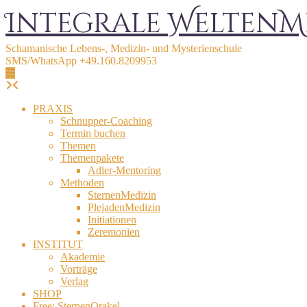
Skip
Integrale WeltenM
to
content
Schamanische Lebens-, Medizin- und Mysterienschule
SMS/WhatsApp +49.160.8209953
PRAXIS
Schnupper-Coaching
Termin buchen
Themen
Themenpakete
Adler-Mentoring
Methoden
SternenMedizin
PlejadenMedizin
Initiationen
Zeremonien
INSTITUT
Akademie
Vorträge
Verlag
SHOP
Free: SternenOrakel