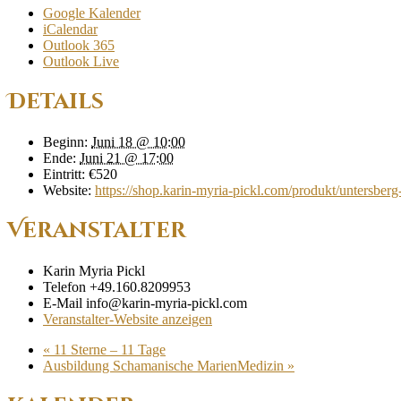
Google Kalender
iCalendar
Outlook 365
Outlook Live
Details
Beginn:
Juni 18 @ 10:00
Ende:
Juni 21 @ 17:00
Eintritt:
€520
Website:
https://shop.karin-myria-pickl.com/produkt/untersberg-
Veranstalter
Karin Myria Pickl
Telefon
+49.160.8209953
E-Mail
info@karin-myria-pickl.com
Veranstalter-Website anzeigen
«
11 Sterne – 11 Tage
Ausbildung Schamanische MarienMedizin
»