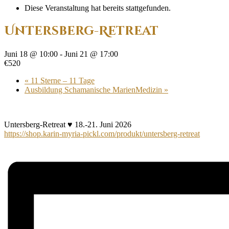
Diese Veranstaltung hat bereits stattgefunden.
Untersberg-Retreat
Juni 18 @ 10:00
-
Juni 21 @ 17:00
€520
«
11 Sterne – 11 Tage
Ausbildung Schamanische MarienMedizin
»
Untersberg-Retreat
♥
18.-21. Juni 2026
https://shop.karin-myria-pickl.com/produkt/untersberg-retreat