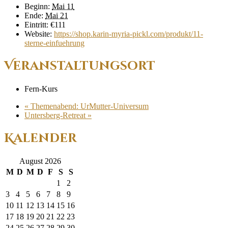
Beginn:
Mai 11
Ende:
Mai 21
Eintritt:
€111
Website:
https://shop.karin-myria-pickl.com/produkt/11-
sterne-einfuehrung
Veranstaltungsort
Fern-Kurs
«
Themenabend: UrMutter-Universum
Untersberg-Retreat
»
Kalender
August 2026
M
D
M
D
F
S
S
1
2
3
4
5
6
7
8
9
10
11
12
13
14
15
16
17
18
19
20
21
22
23
24
25
26
27
28
29
30