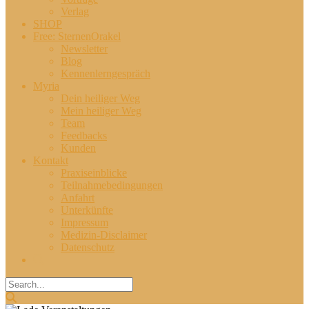
Verlag
SHOP
Free: SternenOrakel
Newsletter
Blog
Kennenlerngespräch
Myria
Dein heiliger Weg
Mein heiliger Weg
Team
Feedbacks
Kunden
Kontakt
Praxiseinblicke
Teilnahmebedingungen
Anfahrt
Unterkünfte
Impressum
Medizin-Disclaimer
Datenschutz