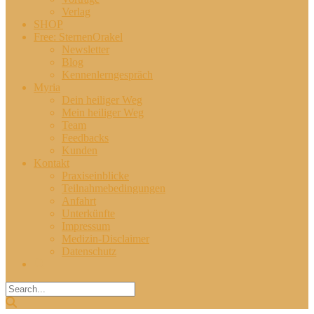
Verlag
SHOP
Free: SternenOrakel
Newsletter
Blog
Kennenlerngespräch
Myria
Dein heiliger Weg
Mein heiliger Weg
Team
Feedbacks
Kunden
Kontakt
Praxiseinblicke
Teilnahmebedingungen
Anfahrt
Unterkünfte
Impressum
Medizin-Disclaimer
Datenschutz