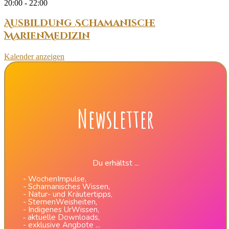
20:00
-
22:00
Ausbildung Schamanische
MarienMedizin
Kalender anzeigen
Newsletter
Du erhältst ...
- WochenImpulse,
- Schamanisches Wissen,
- Natur- und Kräutertipps,
- SternenWeisheiten,
- Indigenes UrWissen,
aktuelle Downloads,
-
- exklusive Angbote ...