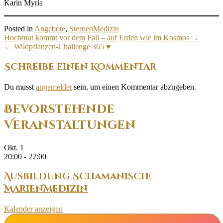
Karin Myria
Posted in
Angebote
,
SternenMedizin
Post
Hochmut kommt vor dem Fall – auf Erden wie im Kosmos
→
navigation
←
Wildpflanzen-Challenge 365 ♥
Schreibe einen Kommentar
Du musst
angemeldet
sein, um einen Kommentar abzugeben.
Bevorstehende
Veranstaltungen
Okt.
1
20:00
-
22:00
Ausbildung Schamanische
MarienMedizin
Kalender anzeigen