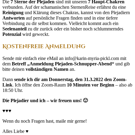
Die
7 Sterne der Plejaden
sind mit unseren
7 Haupt-Chakren
verbunden. Auf der schamanischen SternenReise erfährst du eine
Reinigung
und Klärung dieses Chakras, kannst von den Plejadiern
Antworten
auf persönliche Fragen finden und in eine tiefere
Verbindung zu dir selbst kommen. Vielleicht kommt auch ein
Seelenanteil
zu dir zurück oder ein bisher noch schlummerndes
Potenzial
wird geweckt.
Kostenfreie Anmeldung
Sende mir einfach eine eMail an info@karin-myria-pickl.com mit
dem
Betreff „Anmeldung Plejaden-Schnupper-Abend“
und gib
bitte deinen
vollständigen Namen
an.
Dann
sende ich dir am Donnerstag, den 31.3.2022 den Zoom-
Link
. Ich öffne den Zoom-Raum
10 Minuten vor Beginn
– also ab
18:50 Uhr.
Die Plejadier und ich – wir freuen uns! 🙂
♥♥♥
Wenn du noch Fragen hast, maile mir gerne!
Alles Liebe ♥