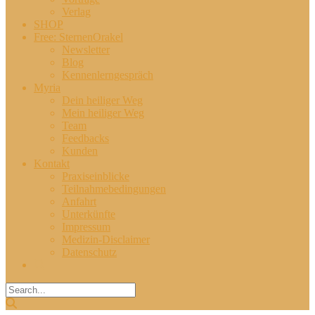
Verlag
SHOP
Free: SternenOrakel
Newsletter
Blog
Kennenlerngespräch
Myria
Dein heiliger Weg
Mein heiliger Weg
Team
Feedbacks
Kunden
Kontakt
Praxiseinblicke
Teilnahmebedingungen
Anfahrt
Unterkünfte
Impressum
Medizin-Disclaimer
Datenschutz