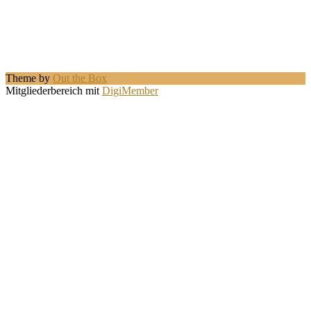
Theme by
Out the Box
Mitgliederbereich mit
DigiMember