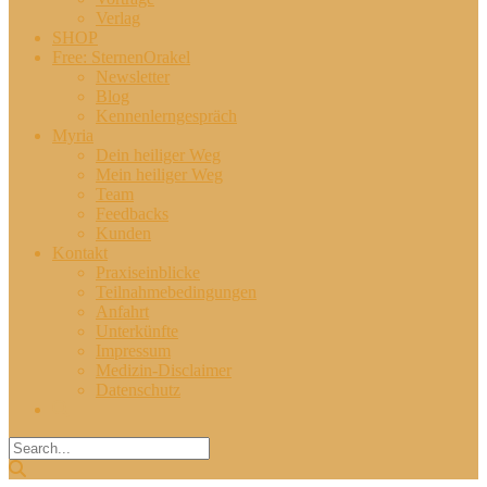
Verlag
SHOP
Free: SternenOrakel
Newsletter
Blog
Kennenlerngespräch
Myria
Dein heiliger Weg
Mein heiliger Weg
Team
Feedbacks
Kunden
Kontakt
Praxiseinblicke
Teilnahmebedingungen
Anfahrt
Unterkünfte
Impressum
Medizin-Disclaimer
Datenschutz