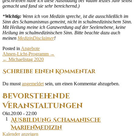
geschrieben habe ich diese Ausbildung bei Vadim letztes Jahr selbst
gemacht und fand sie sehr bereichernd.)
*
Wichtig:
Wenn ich von Medizin spreche, ist die ausschließlich im
Sinn des Schamanismus gemeint, nicht in schulmedizinischem Sinn.
Mit Heilung meine ich Ganzwerdung auf der Seelenebene, keine
Heilung im schulmedizinischen Sinn. Bitte beachte dazu auch
meinen
MedizinDisclaimer
!
Posted in
Angebote
Post
Ahnen-Licht-Programm
→
navigation
←
Michaelistag 2020
Schreibe einen Kommentar
Du musst
angemeldet
sein, um einen Kommentar abzugeben.
Bevorstehende
Veranstaltungen
Okt.
20:00
-
22:00
1
Ausbildung Schamanische
MarienMedizin
Kalender anzeigen