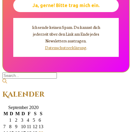
Ich sende keinen Spam. Du kannst dich
jederzeit über den Link am Ende jedes
Newsletters austragen.
Datenschutzerklärung
.
Kalender
September 2020
M
D
M
D
F
S
S
1
2
3
4
5
6
7
8
9
10
11
12
13