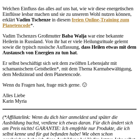
Welchen Einfluss das alles auf uns hat, wie wir diese energetischen
Einflüsse lesbar machen und sie zu unserem Wohl nutzen können,
erklärt
Vadim Tschenze
in diesem
freien Online-Training zum
Planetencode
*.
Vadim Tschenzes Großmutter
Baba Walja
war eine bekannte
Heilerin in Russland. Von ihr hat er viele Heilungsrituale gelernt
sowie die typisch russische Auffassung,
dass Heilen etwas mit dem
Austausch von Energien zu tun hat
.
Er selbst beschäftigt sich seit dem zwölften Lebensjahr mit
schamanischem Geistheilen*, mit dem Thema Karmabewältigung,
dem Medizinrad und dem Planetencode.
Wenn du Fragen hast, frage mich gerne. 🙂
Alles Liebe
Karin Myria
(*Affiliatelink: Wenn du dich hier anmeldest und später die
Ausbildung buchst, verdiene ich etwas daran. Für dich ändert sich
am Preis nichts!
GARANTIE: Ich empfehle nur Produkte, die ich
selbst kenne und für gut befunden habe! Wie oben schon